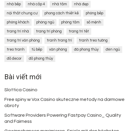
nhà bếp
nhà cấp 4
nhà tắm
nhà đẹp
nội thất chung cư
phong cách thiết kế
phòng bếp
phòng khách
phòng ngủ
phòng tắm
số mệnh
trang trí nhà
trang trí phòng
trang trí tết
trang trí văn phòng
tranh trang trí
tranh treo tường
treo tranh
tủ bếp
văn phòng
đá phong thủy
đèn ngủ
đồ decor
đồ phong thủy
Bài viết mới
Slottica Casino
Free spiny w Vox Casino skuteczne metody na darmowe
obroty
Software Providers Powering Fastpay Casino_ Quality
and Fairness