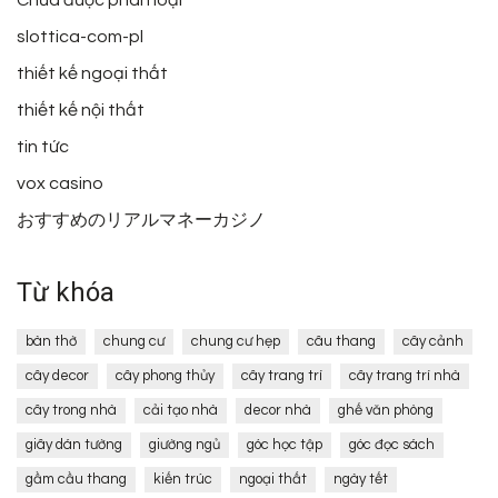
Chưa được phân loại
slottica-com-pl
thiết kế ngoại thất
thiết kế nội thất
tin tức
vox casino
おすすめのリアルマネーカジノ
Từ khóa
bàn thờ
chung cư
chung cư hẹp
câu thang
cây cảnh
cây decor
cây phong thủy
cây trang trí
cây trang trí nhà
cây trong nhà
cải tạo nhà
decor nhà
ghế văn phòng
giây dán tường
giường ngủ
góc học tập
góc đọc sách
gầm cầu thang
kiến trúc
ngoại thất
ngày tết