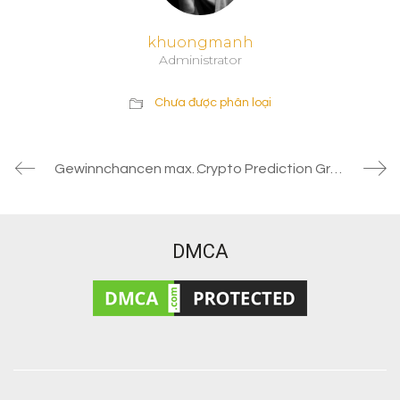
khuongmanh
Administrator
Chưa được phân loại
Gewinnchancen maximieren, Spiele mit den höchsten Auszahlungsquoten bei Vox Casino
Crypto Prediction Group ➤ Top 10 Must-Join Channels for 2025
DMCA