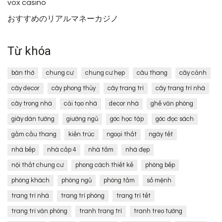
vox casino
おすすめのリアルマネーカジノ
Từ khóa
bàn thờ
chung cư
chung cư hẹp
câu thang
cây cảnh
cây decor
cây phong thủy
cây trang trí
cây trang trí nhà
cây trong nhà
cải tạo nhà
decor nhà
ghế văn phòng
giây dán tường
giường ngủ
góc học tập
góc đọc sách
gầm cầu thang
kiến trúc
ngoại thất
ngày tết
nhà bếp
nhà cấp 4
nhà tắm
nhà đẹp
nội thất chung cư
phong cách thiết kế
phòng bếp
phòng khách
phòng ngủ
phòng tắm
số mệnh
trang trí nhà
trang trí phòng
trang trí tết
trang trí văn phòng
tranh trang trí
tranh treo tường