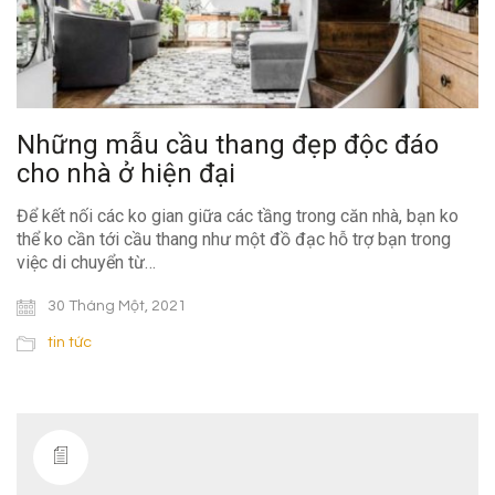
Những mẫu cầu thang đẹp độc đáo
cho nhà ở hiện đại
Để kết nối các ko gian giữa các tầng trong căn nhà, bạn ko
thể ko cần tới cầu thang như một đồ đạc hỗ trợ bạn trong
việc di chuyển từ…
30 Tháng Một, 2021
tin tức