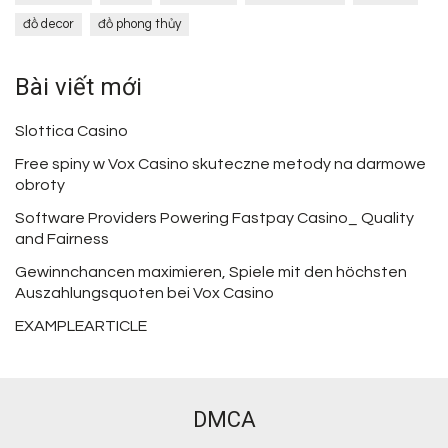
đồ decor
đồ phong thủy
Bài viết mới
Slottica Casino
Free spiny w Vox Casino skuteczne metody na darmowe
obroty
Software Providers Powering Fastpay Casino_ Quality
and Fairness
Gewinnchancen maximieren, Spiele mit den höchsten
Auszahlungsquoten bei Vox Casino
EXAMPLEARTICLE
DMCA