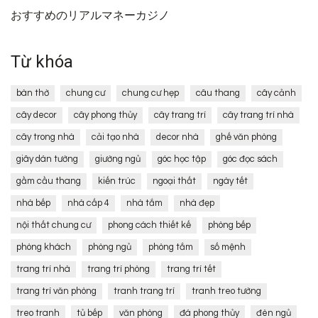
おすすめのリアルマネーカジノ
Từ khóa
bàn thờ
chung cư
chung cư hẹp
câu thang
cây cảnh
cây decor
cây phong thủy
cây trang trí
cây trang trí nhà
cây trong nhà
cải tạo nhà
decor nhà
ghế văn phòng
giây dán tường
giường ngủ
góc học tập
góc đọc sách
gầm cầu thang
kiến trúc
ngoại thất
ngày tết
nhà bếp
nhà cấp 4
nhà tắm
nhà đẹp
nội thất chung cư
phong cách thiết kế
phòng bếp
phòng khách
phòng ngủ
phòng tắm
số mệnh
trang trí nhà
trang trí phòng
trang trí tết
trang trí văn phòng
tranh trang trí
tranh treo tường
treo tranh
tủ bếp
văn phòng
đá phong thủy
đèn ngủ