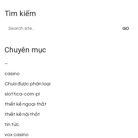
Tìm kiếm
Search
for:
Chuyên mục
–
casino
Chưa được phân loại
slottica-com-pl
thiết kế ngoại thất
thiết kế nội thất
tin tức
vox casino