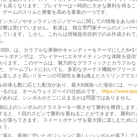
クも高くなります。 プレイヤーは一時的に大きな勝利を得る
、ゲームのスリルと興奮を高める要素の一つです。
uはオンラインカジノやオンラインカジノゲームに関しての情報をあ
影響は受けていません。 私達は、独立専門家チームのメンバ
しています。 しかし、これらは情報提供目的でのみ作成され
ん。
1000」は、カラフルな果物やキャンディーをテーマにした6×
イートボナンザは、プレイヤーにエキサイティングな体験を提
あります。 このゲームは、魅力的なグラフィックとカラフル
また、ゲームプレイにおいても、多彩なボーナス機能やフリース
な楽しさと高いリターンの可能性を兼ね備えたスリリングでエ
ル自体も数に応じた配当があり、最大6個揃った場合には、ベット
いるのは、オールウェイズペイの仕組みです。
https://www.op
があれば、シンボルがどこに止まるかは問題ではありません。
8 個以上のシンボルのクラスターを一致させて勝利を獲得します
すると、1 回のスピンで勝利を重ねることができます。 勝利
ルが落ちてきます。 スイートボナンザを最大限に楽しむため
ょう。
に落ち、最後に空いたポジションに新しいシンボルが落下して