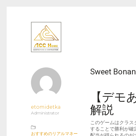
Sweet B
【デモあ
解説
etomidetka
Administrator
このゲームはクラス
することで勝利が確
おすすめのリアルマネー
配当が得られるのが