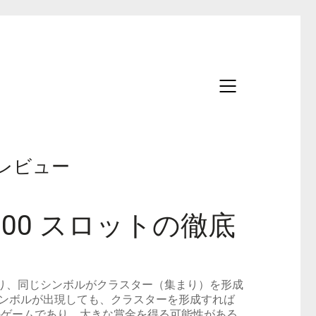
ムレビュー
00 スロットの徹底
り、同じシンボルがクラスター（集まり）を形成
シンボルが出現しても、クラスターを形成すれば
のゲームであり、大きな賞金を得る可能性がある